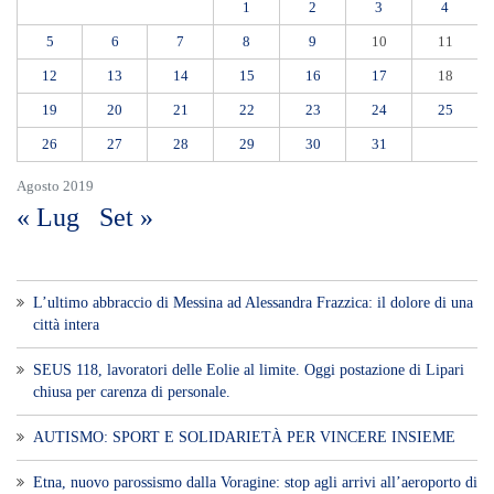
1
2
3
4
5
6
7
8
9
10
11
12
13
14
15
16
17
18
19
20
21
22
23
24
25
26
27
28
29
30
31
Agosto 2019
« Lug
Set »
L’ultimo abbraccio di Messina ad Alessandra Frazzica: il dolore di una
città intera
SEUS 118, lavoratori delle Eolie al limite. Oggi postazione di Lipari
chiusa per carenza di personale.
AUTISMO: SPORT E SOLIDARIETÀ PER VINCERE INSIEME
Etna, nuovo parossismo dalla Voragine: stop agli arrivi all’aeroporto di