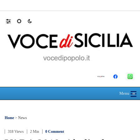
L’ultimo abbraccio di Messina ad Alessandra
☰
≡
Menu
Home
>
News
318 Views
2 Min
0 Comment