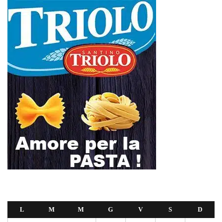
L
M
M
G
V
S
D