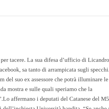
n
U
a
N
z
I
i
V
o
E
n
R
a
S
l
I
e
T
A
’
I
er tacere. La sua difesa d’ufficio di Licandro
N
C
H
acebook, sa tanto di arrampicata sugli specch
I
E
lum del suo ex assessore che potrà illuminare le
S
T
a mostra e sulle quali speriamo che la
E
E
a”.Lo affermano i deputati del Catanese del M
R
E
P
i dell’inchiesta Università bandita. “Se anche