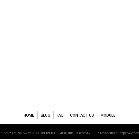
HOME
BLOG
FAQ
CONTACT US
MODULE
 Copyright 2016 - VOCEDIPOPOLO. All Rights Reserved - PEC: bevacquagiuseppe64@pec.