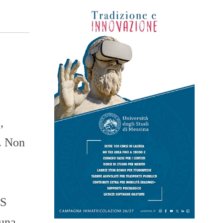
,
i. Non
5S
 una