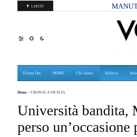
MANUT
LATEST
Ultima Ora
HOME
Chi siamo
Politica
New
Home
>
CRONACA SICILIA
Università bandita,
perso un’occasione 