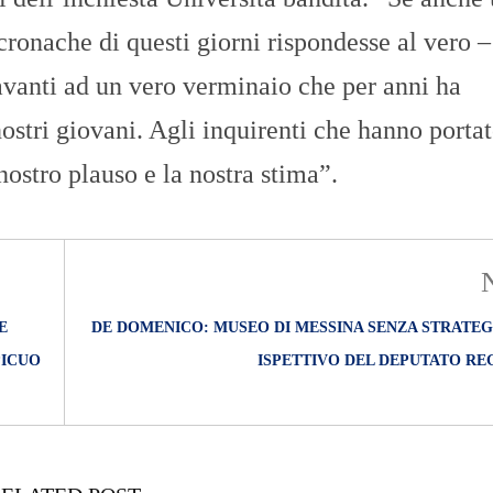
O
R
cronache di questi giorni rispondesse al vero –
T
A
vanti ad un vero verminaio che per anni ha
G
E
nostri giovani. Agli inquirenti che hanno portat
S
l nostro plauso e la nostra stima”.
p
o
r
t
T
I
R
E
DE DOMENICO: MUSEO DI MESSINA SENZA STRATEG
R
E
PICUO
ISPETTIVO DEL DEPUTATO RE
N
O