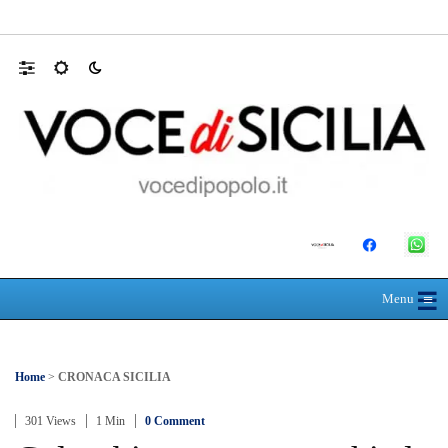
MANUTENZIONI STRADALI FINALMEN
☰
≡
Menu
Home
>
CRONACA SICILIA
301 Views
1 Min
0 Comment