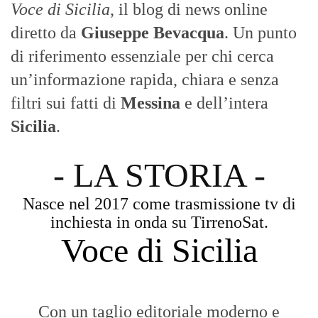
- LA STORIA -
Nasce nel 2017 come trasmissione tv di
inchiesta in onda su TirrenoSat.
Voce di Sicilia
Con un taglio editoriale moderno e
radicato sul campo, il sito offre una lettura
attenta delle dinamiche locali, portando in
primo piano la cronaca, la politica e gli
eventi che animano il territorio.
MESSINA, SICILIA E CALABRIA