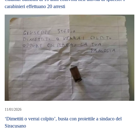
11/01/2026
‘Dimettiti o verrai colpito’, busta con proiettile a sindaco del
Siracusano
26/03/2019
Violenza sessuale di gruppo su 19enne straniera, tre fermi a
Catania
20/11/2018
Su furgone con 123 kg marijuana, arresto