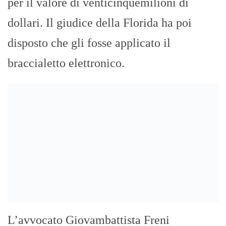
per il valore di venticinquemilioni di
dollari. Il giudice della Florida ha poi
disposto che gli fosse applicato il
braccialetto elettronico.
L’avvocato Giovambattista Freni
PREVIOUS
NEXT
CONCORSI TRUCCATI: ENZO
CICLISTA MUORE
BIANCO, MIO
TRAVOLTO DA UN AUTO
COMPORTAMENTO