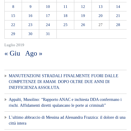
MANUTENZIONI STRADALI FINALMENTE FUORI DALLE
COMPETENZE DI AMAM. DOPO OLTRE DUE ANNI DI
INEFFICIENZA ASSOLUTA.
​Appalti, Musolino: “Rapporto ANAC e inchiesta DDA confermano i
rischi. Affidamenti diretti spalancano le porte ai criminali”
L’ultimo abbraccio di Messina ad Alessandra Frazzica: il dolore di una
città intera
SEUS 118, lavoratori delle Eolie al limite. Oggi postazione di Lipari
chiusa per carenza di personale.
AUTISMO: SPORT E SOLIDARIETÀ PER VINCERE INSIEME