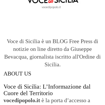
Bevacqua, giornalista iscritto all'Ordine di
Sicilia.
ABOUT US
Voce di Sicilia: L’Informazione dal
Cuore del Territorio
vocedipopolo.it
è la porta d’accesso a
Voce di Sicilia
, il blog di news online
diretto da
Giuseppe Bevacqua
. Un punto
di riferimento essenziale per chi cerca
un’informazione rapida, chiara e senza
filtri sui fatti di
Messina
e dell’intera
Sicilia
.