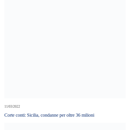
07/12/2023
Fiumi, due milioni di euro per 24 interventi di pulizia: accordo tra
Autorità di bacino ed Esa
LEAVE A REPLY