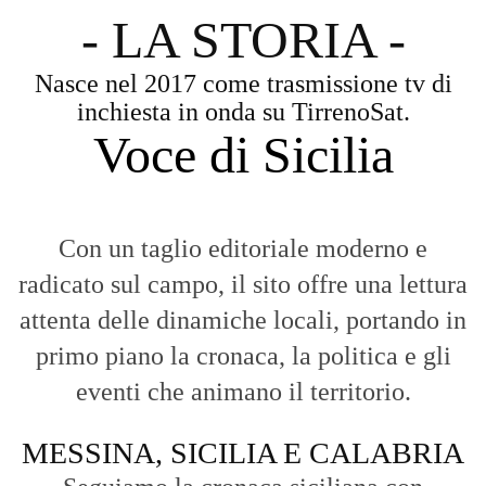
connessi con la realtà dello Stretto e della regione.
Analisi e territorio:
La direzione di Giuseppe Bevacqua garantisce un
punto di vista incisivo, vicino ai cittadini e alle loro istanze.
Fruizione agile:
Una piattaforma pensata per una lettura veloce e
diretta delle notizie quotidiane.
HOME
BLOG
FAQ
CONTACT US
MODULE
© Copyright 2016 - VOCEDIPOPOLO. All Rights Reserved - PEC:
bevacquagiuseppe64@pec.it