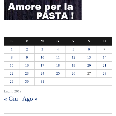
​Appalti, Musolino: “Rapporto ANAC e inchiesta DDA confermano i
rischi. Affidamenti diretti spalancano le porte ai criminali”
L’ultimo abbraccio di Messina ad Alessandra Frazzica: il dolore di una
città intera