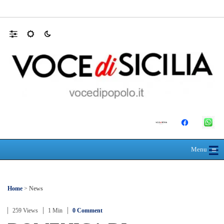
RIONE TAORMINA, LIBERATI DALLE B
☰
≡
Menu
Home
>
News
259 Views
1 Min
0 Comment