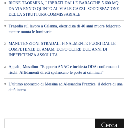
Voce di Sicilia è un BLOG Free Press di
notizie on line diretto da Giuseppe
Bevacqua, giornalista iscritto all'Ordine di
Sicilia.
ABOUT US
Voce di Sicilia: L’Informazione dal
Cuore del Territorio
vocedipopolo.it
è la porta d’accesso a