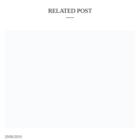
RELATED POST
29/06/2019
Largo Avignone: De Luca, “scelte che risalgono al 2012 ormai
cristallizzate”