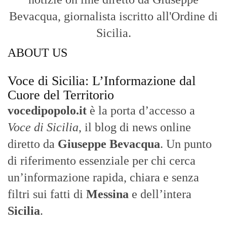
Con un taglio editoriale moderno e
radicato sul campo, il sito offre una lettura
attenta delle dinamiche locali, portando in
primo piano la cronaca, la politica e gli
eventi che animano il territorio.
MESSINA, SICILIA E CALABRIA
Seguiamo la cronaca siciliana con
l'obiettivo di dare voce a chi non ne ha.
Diamo molta importanza ai video e ai
reportage.
La Nostra Filosofia
Aggiornamenti tempestivi:
Notizie in tempo reale per restare sempre