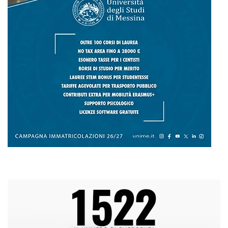
L
M
M
G
V
S
D
1
2
3
4
5
6
7