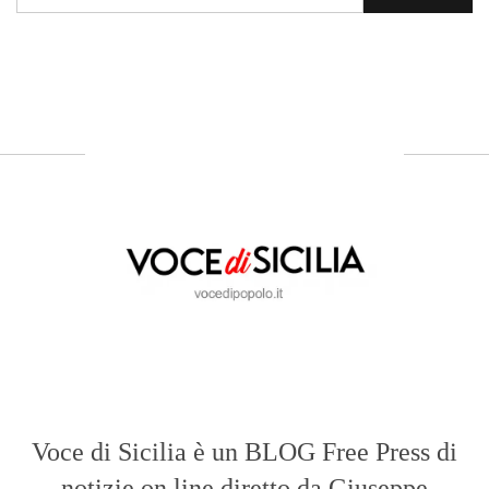
Voce di Sicilia
, il blog di news online
diretto da
Giuseppe Bevacqua
. Un punto
di riferimento essenziale per chi cerca
un’informazione rapida, chiara e senza
filtri sui fatti di
Messina
e dell’intera
Sicilia
.
- LA STORIA -
Nasce nel 2017 come trasmissione tv di
inchiesta in onda su TirrenoSat.
Voce di Sicilia