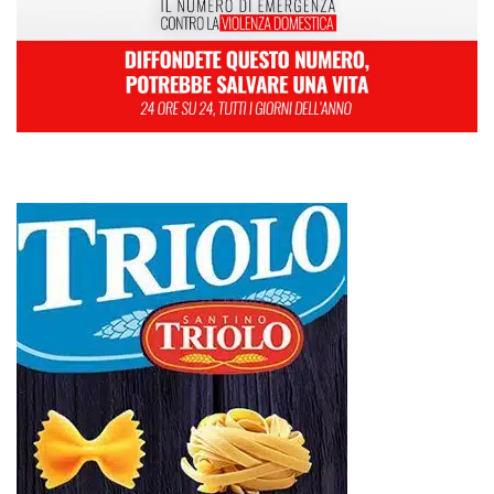
8
9
10
11
12
13
14
15
16
17
18
19
20
21
22
23
24
25
26
27
28
29
30
31
Luglio 2019
« Giu
Ago »
RIONE TAORMINA, LIBERATI DALLE BARACCHE 5.600 MQ:
DA VIA ENNIO QUINTO AL VIALE GAZZI. SODDISFAZIONE
DELLA STRUTTURA COMMISSARIALE
Tragedia sul lavoro a Calanna, elettricista di 40 anni muore folgorato
mentre monta le luminarie
MANUTENZIONI STRADALI FINALMENTE FUORI DALLE
COMPETENZE DI AMAM. DOPO OLTRE DUE ANNI DI
INEFFICIENZA ASSOLUTA.