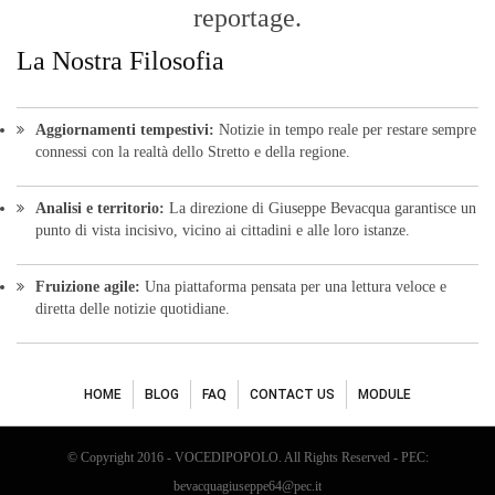
reportage.
La Nostra Filosofia
Aggiornamenti tempestivi:
Notizie in tempo reale per restare sempre
connessi con la realtà dello Stretto e della regione.
Analisi e territorio:
La direzione di Giuseppe Bevacqua garantisce un
punto di vista incisivo, vicino ai cittadini e alle loro istanze.
Fruizione agile:
Una piattaforma pensata per una lettura veloce e
diretta delle notizie quotidiane.
HOME
BLOG
FAQ
CONTACT US
MODULE
© Copyright 2016 - VOCEDIPOPOLO. All Rights Reserved - PEC:
bevacquagiuseppe64@pec.it