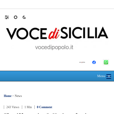
Mit, ok Consiglio Lavori pubblici a progett
☰
≡
Menu
Home
>
News
243 Views
1 Min
0 Comment