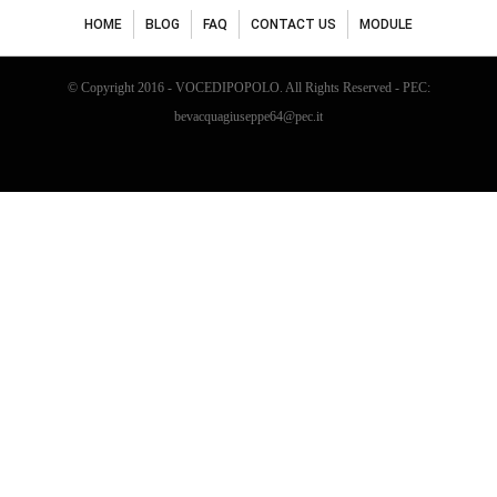
HOME
BLOG
FAQ
CONTACT US
MODULE
© Copyright 2016 - VOCEDIPOPOLO. All Rights Reserved - PEC:
bevacquagiuseppe64@pec.it