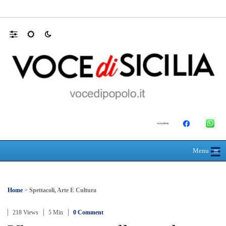
RIONE TAORMINA, LIBERATI DALLE B
☰
≡
Menu
Home
>
Spettacoli, Arte E Cultura
218 Views
5 Min
0 Comment