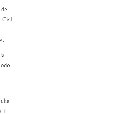
 del
 Cisl
».
la
riodo
 che
 il