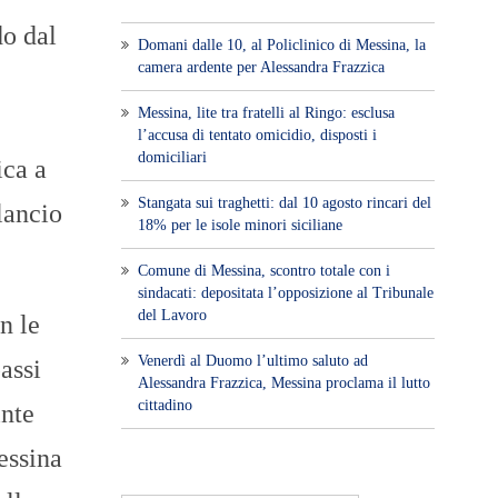
do dal
Domani dalle 10, al Policlinico di Messina, la
camera ardente per Alessandra Frazzica
Messina, lite tra fratelli al Ringo: esclusa
l’accusa di tentato omicidio, disposti i
domiciliari
ica a
Stangata sui traghetti: dal 10 agosto rincari del
lancio
18% per le isole minori siciliane
Comune di Messina, scontro totale con i
sindacati: depositata l’opposizione al Tribunale
del Lavoro
n le
Venerdì al Duomo l’ultimo saluto ad
assi
Alessandra Frazzica, Messina proclama il lutto
cittadino
inte
essina