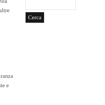
ella
altre
iranza
te e
a