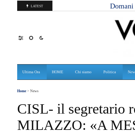
Domani d
LATEST
Ultima Ora
HOME
Chi siamo
Politica
New
Home
>
News
CISL- il segretari
MILAZZO: «A M