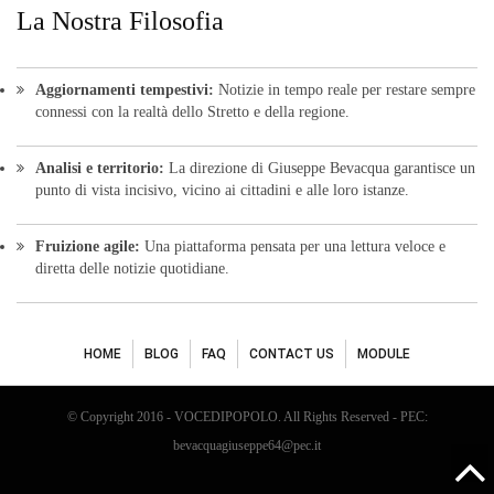
La Nostra Filosofia
Aggiornamenti tempestivi:
Notizie in tempo reale per restare sempre
connessi con la realtà dello Stretto e della regione.
Analisi e territorio:
La direzione di Giuseppe Bevacqua garantisce un
punto di vista incisivo, vicino ai cittadini e alle loro istanze.
Fruizione agile:
Una piattaforma pensata per una lettura veloce e
diretta delle notizie quotidiane.
HOME
BLOG
FAQ
CONTACT US
MODULE
© Copyright 2016 - VOCEDIPOPOLO. All Rights Reserved - PEC:
bevacquagiuseppe64@pec.it