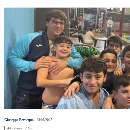
Giuseppe Bevacqua
-
28/01/2025
445 Views
2 Min