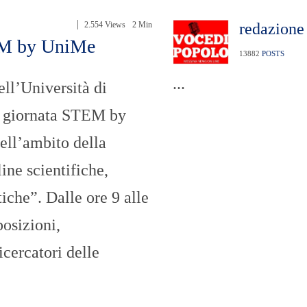
n
U
a
N
2.554 Views
2 Min
redazione
z
I
i
V
TEM by UniMe
o
E
13882
POSTS
n
R
a
S
...
ell’Università di
l
I
e
T
la giornata STEM by
A
’
ell’ambito della
I
N
ine scientifiche,
C
H
iche”. Dalle ore 9 alle
I
E
posizioni,
S
T
icercatori delle
E
E
R
E
P