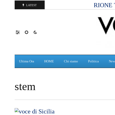
RIONE 
LATEST
Ultima Ora
HOME
Chi siamo
Politica
New
stem