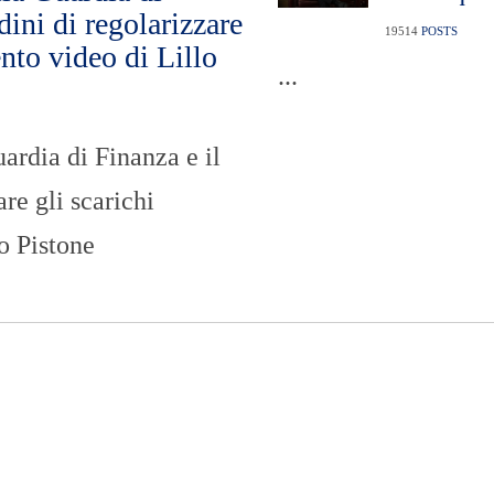
O
dini di regolarizzare
R
19514
POSTS
ento video di Lillo
T
...
A
G
E
ardia di Finanza e il
S
p
o
are gli scarichi
r
t
o Pistone
T
I
R
R
E
N
O