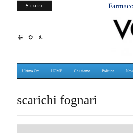
Farmaco
LATEST
Ultima Ora
HOME
Chi siamo
Politica
New
scarichi fognari