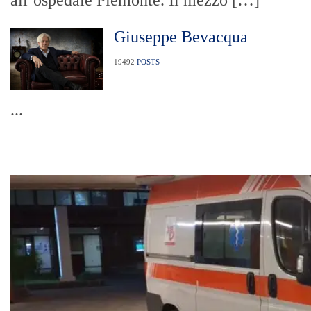
all’ospedale Piemonte. Il mezzo […]
Giuseppe Bevacqua
19492
POSTS
...