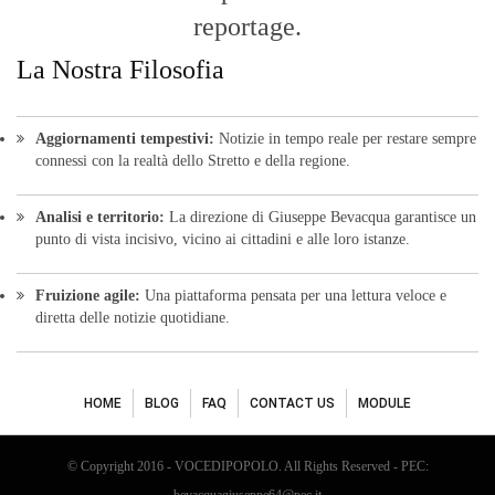
reportage.
La Nostra Filosofia
Aggiornamenti tempestivi:
Notizie in tempo reale per restare sempre
connessi con la realtà dello Stretto e della regione.
Analisi e territorio:
La direzione di Giuseppe Bevacqua garantisce un
punto di vista incisivo, vicino ai cittadini e alle loro istanze.
Fruizione agile:
Una piattaforma pensata per una lettura veloce e
diretta delle notizie quotidiane.
HOME
BLOG
FAQ
CONTACT US
MODULE
© Copyright 2016 - VOCEDIPOPOLO. All Rights Reserved - PEC: