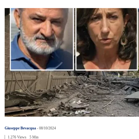
Giuseppe Bevacqua
-
08/10/2024
1.276 Views
5 Min