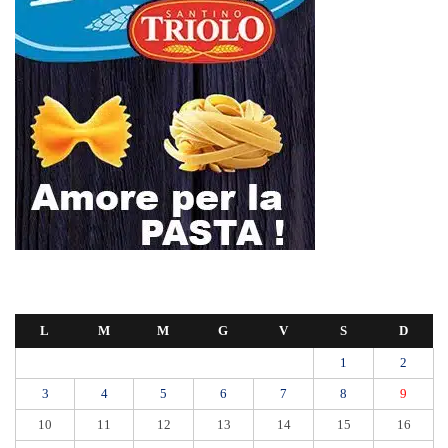
L
M
M
G
V
S
D
1
2
3
4
5
6
7
8
9
10
11
12
13
14
15
16