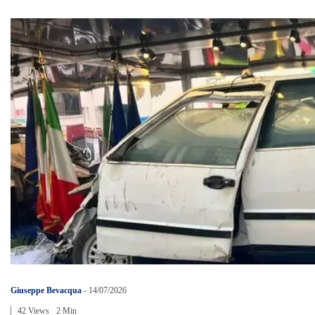
Giuseppe Bevacqua
-
14/07/2026
42 Views
2 Min