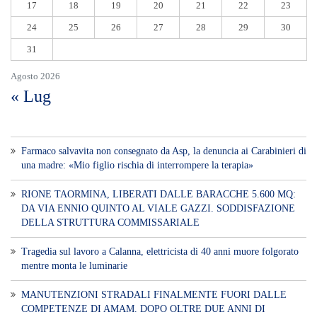
17
18
19
20
21
22
23
24
25
26
27
28
29
30
31
Agosto 2026
« Lug
Farmaco salvavita non consegnato da Asp, la denuncia ai Carabinieri di
una madre: «Mio figlio rischia di interrompere la terapia»
RIONE TAORMINA, LIBERATI DALLE BARACCHE 5.600 MQ:
DA VIA ENNIO QUINTO AL VIALE GAZZI. SODDISFAZIONE
DELLA STRUTTURA COMMISSARIALE
Tragedia sul lavoro a Calanna, elettricista di 40 anni muore folgorato
mentre monta le luminarie
MANUTENZIONI STRADALI FINALMENTE FUORI DALLE
COMPETENZE DI AMAM. DOPO OLTRE DUE ANNI DI