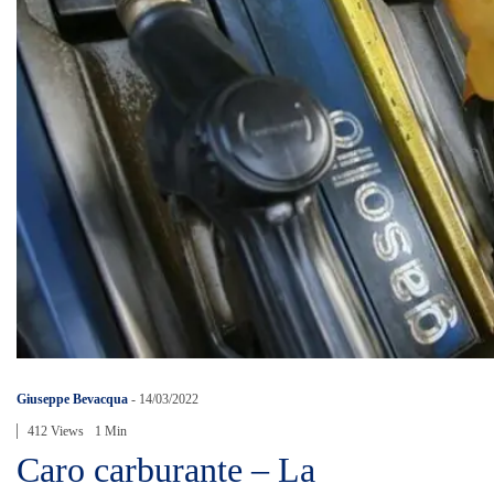
Giuseppe Bevacqua
-
14/03/2022
412 Views
1 Min
Caro carburante – La