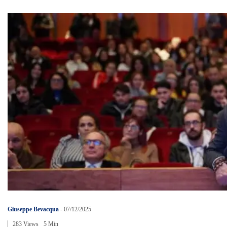
Giuseppe Bevacqua
-
07/12/2025
283 Views
5 Min