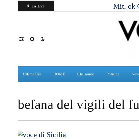
Mit, ok 
LATEST
Ultima Ora
HOME
Chi siamo
Politica
New
befana del vigili del f