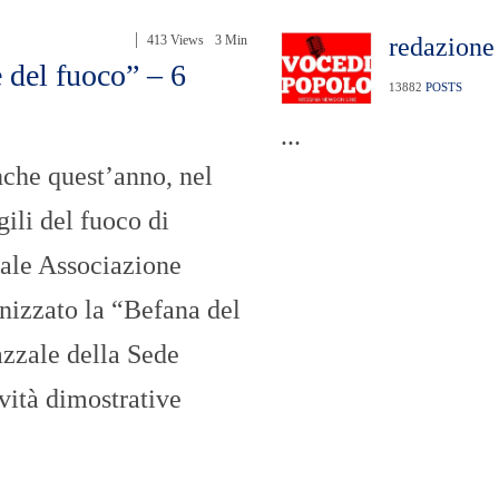
n
U
a
N
413 Views
3 Min
redazione
z
I
i
V
 del fuoco” – 6
o
E
13882
POSTS
n
R
a
S
...
l
I
e
T
nche quest’anno, nel
A
’
ili del fuoco di
I
cale Associazione
N
C
nizzato la “Befana del
H
I
azzale della Sede
E
S
T
vità dimostrative
E
E
R
E
P