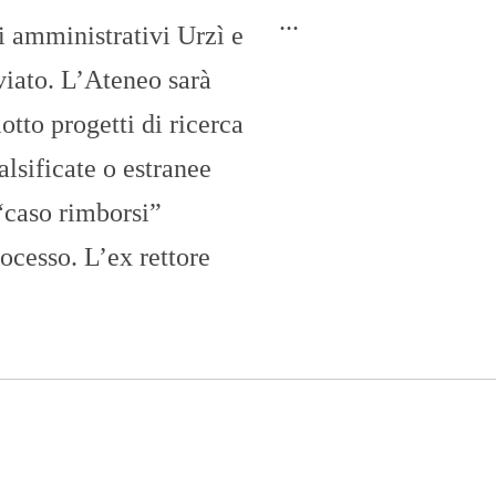
O
...
ri amministrativi Urzì e
R
T
A
viato. L’Ateneo sarà
G
E
iotto progetti di ricerca
S
alsificate o estranee
p
o
“caso rimborsi”
r
t
ocesso. L’ex rettore
T
I
R
R
E
N
O