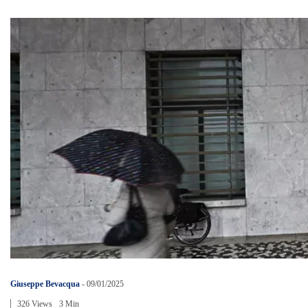
Giuseppe Bevacqua
-
09/01/2025
326 Views
3 Min