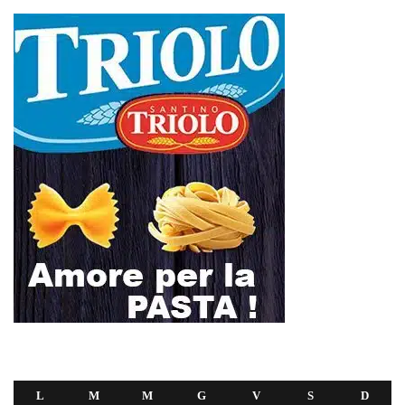
L
M
M
G
V
S
D