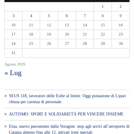
1
2
3
4
5
6
7
8
9
10
11
12
13
14
15
16
17
18
19
20
21
22
23
24
25
26
27
28
29
30
31
Agosto 2026
« Lug
SEUS 118, lavoratori delle Eolie al limite. Oggi postazione di Lipari
chiusa per carenza di personale.
AUTISMO: SPORT E SOLIDARIETÀ PER VINCERE INSIEME
Etna, nuovo parossismo dalla Voragine: stop agli arrivi all’aeroporto di
Catania almeno fino alle 12, attivati treni speciali