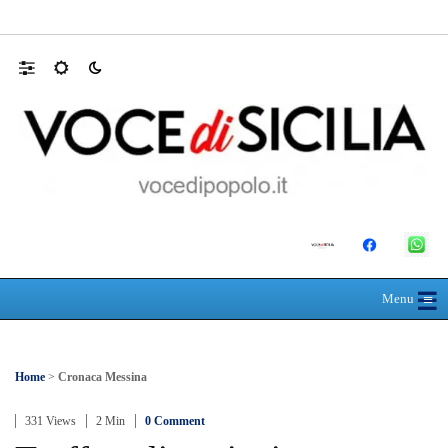
RIONE TAORMINA, LIBERATI DALLE B
☰
≡
Menu
Home
>
Cronaca Messina
331 Views
2 Min
0 Comment