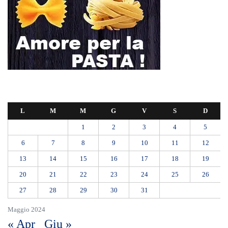
13
14
15
16
17
18
19
20
21
22
23
24
25
26
27
28
29
30
31
Maggio 2024
« Apr
Giu »
RIONE TAORMINA, LIBERATI DALLE BARACCHE 5.600 MQ:
DA VIA ENNIO QUINTO AL VIALE GAZZI. SODDISFAZIONE
DELLA STRUTTURA COMMISSARIALE
Tragedia sul lavoro a Calanna, elettricista di 40 anni muore folgorato
mentre monta le luminarie
MANUTENZIONI STRADALI FINALMENTE FUORI DALLE
COMPETENZE DI AMAM. DOPO OLTRE DUE ANNI DI
INEFFICIENZA ASSOLUTA.