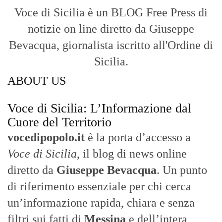
Voce di Sicilia
, il blog di news online
diretto da
Giuseppe Bevacqua
. Un punto
di riferimento essenziale per chi cerca
un’informazione rapida, chiara e senza
filtri sui fatti di
Messina
e dell’intera
Sicilia
.
- LA STORIA -
Nasce nel 2017 come trasmissione tv di
inchiesta in onda su TirrenoSat.
Voce di Sicilia
Con un taglio editoriale moderno e