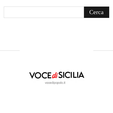
Voce di Sicilia è un BLOG Free Press di
notizie on line diretto da Giuseppe
Bevacqua, giornalista iscritto all'Ordine di
Sicilia.
ABOUT US
Voce di Sicilia: L’Informazione dal
Cuore del Territorio
vocedipopolo.it
è la porta d’accesso a