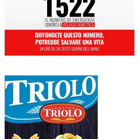
L
M
M
G
V
S
D
1
2
3
4
5
6
7
8
9
10
11
12